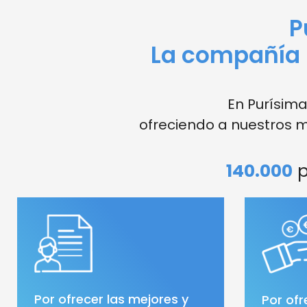
P
La compañía 
En Purísim
ofreciendo a nuestros mu
140.000
p
Por ofrecer las mejores y
Por ofr