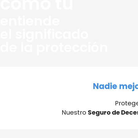
como tú
entiende
el significado
de la protección
Nadie mejo
Protege
Nuestro
Seguro de Dece